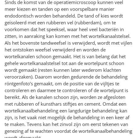
Sinds de komst van de operatiemicroscoop kunnen veel
meer kiezen en tanden op een voorspelbare manier
endodontisch worden behandeld. De tand of kies wordt
geïsoleerd met een rubberen vel (rubberdam), om te
voorkomen dat het speeksel, waar heel veel bacteriën in
zitten, in aanraking kan komen met het wortelkanaalstelsel.
Als het bovenste tandweefsel is verwijderd, wordt met vijlen
het ontstoken weefsel verwijderd en worden de
wortelkanalen schoon gemaakt. Het is van belang dat het
gehele wortelkanaalstelsel tot aan de wortelpunt schoon
wordt gemaakt (resten kunnen later wederom klachten
veroorzaken). Daarom worden gedurende de behandeling
röntgenfoto’s gemaakt, om de positie van de vijltjes te
controleren en daarmee te controleren of de wortelpunt is
bereikt. Als de kanalen schoon zijn, worden ze afgesloten
met rubberen of kunsthars stiftjes en cement. Omdat een
wortelkanaalbehandeling een langdurige behandeling kan
zijn, is het vaak niet mogelijk de behandeling in een keer af
te maken. Tevens kan het zinvol zijn om eerst tekenen van
genezing af te wachten voordat de wortelkanaalbehandeling
wordt afgemaakt.